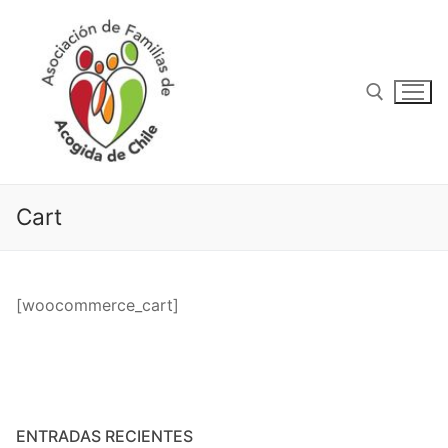
Ir
al
contenido
Buscar:
Cart
[woocommerce_cart]
Buscar:
Inicio
ENTRADAS RECIENTES