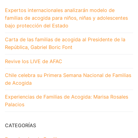
Historia
Expertos internacionales analizarán modelo de
familias de acogida para niños, niñas y adolescentes
Conócenos
bajo protección del Estado
Hazte parte
Carta de las familias de acogida al Presidente de la
Integra tu familia
República, Gabriel Boric Font
Haz tu donación
Calendario
Noticias
Revive los LIVE de AFAC
Preguntas Frecuentes
Noticias
Contacto
Chile celebra su Primera Semana Nacional de Familias
de Acogida
Biblioteca Virtual
Experiencias de Familias de Acogida
Experiencias de Familias de Acogida: Marisa Rosales
Palacios
CATEGORÍAS