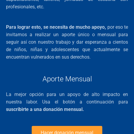
Historia
profesionales, etc.
Conócenos
Para lograr esto, se necesita de mucho apoyo,
por eso te
Hazte parte
invitamos a realizar un aporte único o mensual para
seguir así con nuestro trabajo y dar esperanza a cientos
Integra tu familia
Haz tu donación
de niños, niñas y adolescentes que actualmente se
encuentran vulnerados en sus derechos.
Calendario
Noticias
Preguntas Frecuentes
Noticias
Contacto
Aporte Mensual
Biblioteca Virtual
Experiencias de Familias de Acogida
La mejor opción para un apoyo de alto impacto en
nuestra labor. Usa el botón a continuación para
suscribirte a una donación mensual.
Hacer donación mensual